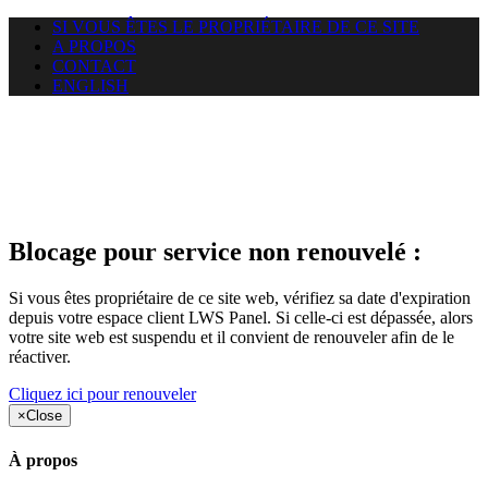
SI VOUS ÊTES LE PROPRIÉTAIRE DE CE SITE
A PROPOS
CONTACT
ENGLISH
Le site web droits-
formation.com auquel vous
essayez d’accéder est suspendu
Blocage pour service non renouvelé :
Si vous êtes propriétaire de ce site web, vérifiez sa date d'expiration
depuis votre espace client LWS Panel. Si celle-ci est dépassée, alors
votre site web est suspendu et il convient de renouveler afin de le
réactiver.
Cliquez ici pour renouveler
×
Close
À propos